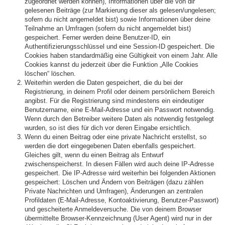
zugeordnet werden können), Informationen über die von dir
gelesenen Beiträge (zur Markierung dieser als gelesen/ungelesen;
sofern du nicht angemeldet bist) sowie Informationen über deine
Teilnahme an Umfragen (sofern du nicht angemeldet bist)
gespeichert. Ferner werden deine Benutzer-ID, ein
Authentifizierungsschlüssel und eine Session-ID gespeichert. Die
Cookies haben standardmäßig eine Gültigkeit von einem Jahr. Alle
Cookies kannst du jederzeit über die Funktion „Alle Cookies
löschen“ löschen.
Weiterhin werden die Daten gespeichert, die du bei der
Registrierung, in deinem Profil oder deinem persönlichem Bereich
angibst. Für die Registrierung sind mindestens ein eindeutiger
Benutzername, eine E-Mail-Adresse und ein Passwort notwendig.
Wenn durch den Betreiber weitere Daten als notwendig festgelegt
wurden, so ist dies für dich vor deren Eingabe ersichtlich.
Wenn du einen Beitrag oder eine private Nachricht erstellst, so
werden die dort eingegebenen Daten ebenfalls gespeichert.
Gleiches gilt, wenn du einen Beitrag als Entwurf
zwischenspeicherst. In diesen Fällen wird auch deine IP-Adresse
gespeichert. Die IP-Adresse wird weiterhin bei folgenden Aktionen
gespeichert: Löschen und Ändern von Beiträgen (dazu zählen
Private Nachrichten und Umfragen), Änderungen an zentralen
Profildaten (E-Mail-Adresse, Kontoaktivierung, Benutzer-Passwort)
und gescheiterte Anmeldeversuche. Die von deinem Browser
übermittelte Browser-Kennzeichnung (User Agent) wird nur in der