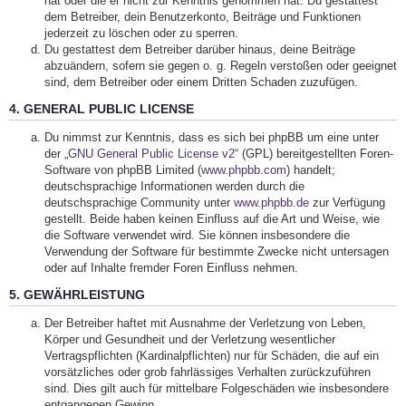
hat oder die er nicht zur Kenntnis genommen hat. Du gestattest
dem Betreiber, dein Benutzerkonto, Beiträge und Funktionen
jederzeit zu löschen oder zu sperren.
Du gestattest dem Betreiber darüber hinaus, deine Beiträge
abzuändern, sofern sie gegen o. g. Regeln verstoßen oder geeignet
sind, dem Betreiber oder einem Dritten Schaden zuzufügen.
4. GENERAL PUBLIC LICENSE
Du nimmst zur Kenntnis, dass es sich bei phpBB um eine unter
der „
GNU General Public License v2
“ (GPL) bereitgestellten Foren-
Software von phpBB Limited (
www.phpbb.com
) handelt;
deutschsprachige Informationen werden durch die
deutschsprachige Community unter
www.phpbb.de
zur Verfügung
gestellt. Beide haben keinen Einfluss auf die Art und Weise, wie
die Software verwendet wird. Sie können insbesondere die
Verwendung der Software für bestimmte Zwecke nicht untersagen
oder auf Inhalte fremder Foren Einfluss nehmen.
5. GEWÄHRLEISTUNG
Der Betreiber haftet mit Ausnahme der Verletzung von Leben,
Körper und Gesundheit und der Verletzung wesentlicher
Vertragspflichten (Kardinalpflichten) nur für Schäden, die auf ein
vorsätzliches oder grob fahrlässiges Verhalten zurückzuführen
sind. Dies gilt auch für mittelbare Folgeschäden wie insbesondere
entgangenen Gewinn.